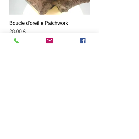
Boucle d'oreille Patchwork
Prix
28,00 €
Ajouter au panier