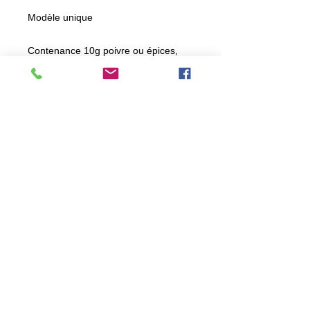
Modèle unique
Contenance 10g poivre ou épices,
20g de sel.
Hauteur 15/16 cm
Diamètre 4.5/5.5 cm.
Mécanisme céramique haut de
gamme conçu au Danemark en
colaboration avec l'expert de la
céramique Japonnaise Mitsui
Kamioka .
Meules garanties 25ans par le
fabricant et testées pour 50kg de sel
et 50kg de poivre, ceux qui revient à
200ans de consommation !!!