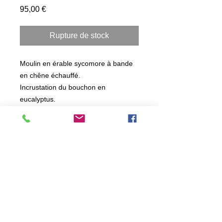
Prix
95,00 €
Rupture de stock
Moulin en érable sycomore à bande
en chêne échauffé.
Incrustation du bouchon en
eucalyptus.
Contenance 40g poivre ou épices,
50g de sel.
Hauteur 20cm diamètre 6.5cm
Modèle unique. Conception déposer
à l'INPI.
Mécanisme céramique garantit à vie.
(25 ans d'utilisation non stop ou 200
kg de mouture garanti par le
fabricant.)