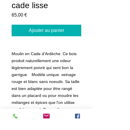
cade lisse
Prix
65,00 €
Ajouter au panier
Moulin en Cade d'Ardèche. Ce bois
produit naturellement une odeur
lègèrement poivré qui sent bon la
garrigue. Modèle unique. veinage
rouge et blanc sans noeuds. Sa taille
est bien adaptée pour être rangé
dans un placard ou pour moudre les
mélanges et épices que l'on utilise
pas fréquement. Ce moulin sera
aussi peu encombrant pour
l'emporter en vacance !