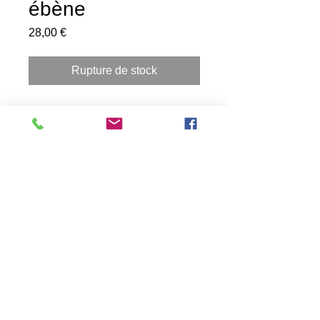
ébène
Prix
28,00 €
Rupture de stock
Boucle d'oreille en bois précieux.
ébène du Gabon (noir) Padouk
(rouge) Erable (centre)
Monture en argent 925.
hauteur 30mm
largeur 20 mm
épaiseur 5mm
Livré avec un écrin